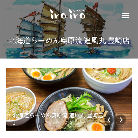
北海道らーめん奥原流 追風丸 豊崎店
北海道らーめん奥原流 追風丸 豊崎店
1