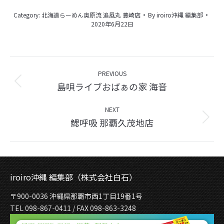
Category:
北海道らーめん奥原流 追風丸 豊崎店
By
iroiro沖縄 編集部
2020年6月22日
Album
navigation
PREVIOUS
島唄ライブおばぁの家 海音
Previous
album:
NEXT
鰓呼吸 那覇久茂地店
Next
album:
iroiro沖縄 編集部（株式会社白石）
〒900-0036 沖縄県那覇市西1丁目19番1号
TEL 098-867-0411 / FAX 098-863-3248