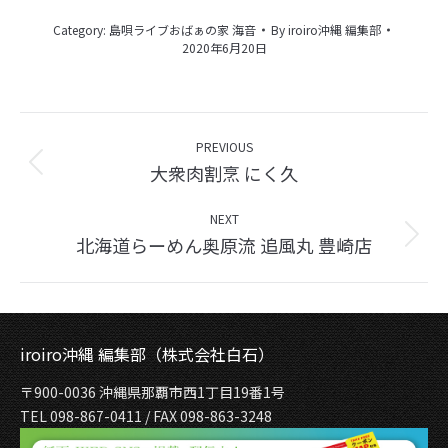
Category:
島唄ライブおばぁの家 海音
By
iroiro沖縄 編集部
2020年6月20日
Album
navigation
PREVIOUS
大衆肉割烹 にく久
Previous
album:
NEXT
北海道らーめん奥原流 追風丸 豊崎店
Next
album:
iroiro沖縄 編集部（株式会社白石）
〒900-0036 沖縄県那覇市西1丁目19番1号
TEL 098-867-0411 / FAX 098-863-3248