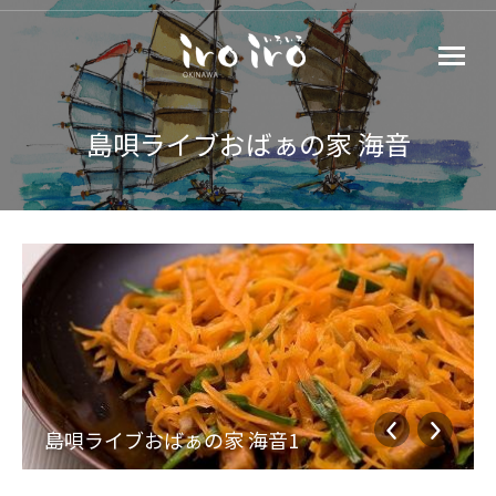
島唄ライブおばぁの家 海音
島唄ライブおばぁの家 海音1