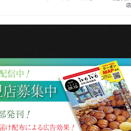
Next
album: