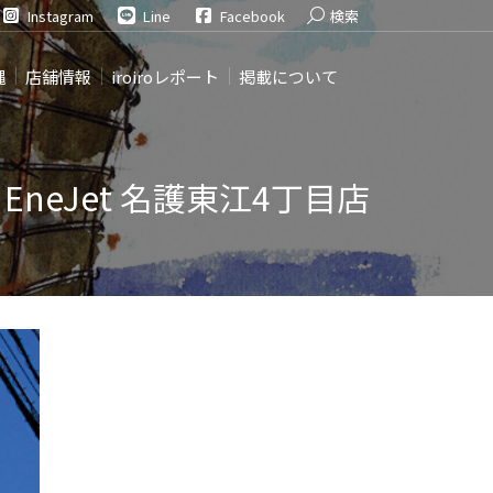
Search:
Instagram
Line
Facebook
検索
縄
店舗情報
iroiroレポート
掲載について
S EneJet 名護東江4丁目店