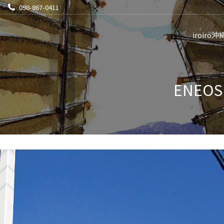
098-867-0411
iroiro沖
ENEO