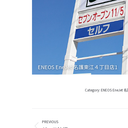
ENEOS EneJet 名護東江４丁目店1
Category:
ENEOS EneJe
Album
navigation
PREVIOUS