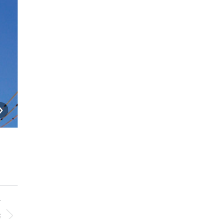
ENEOS EneJet 名護東江４丁目店2
T
浜