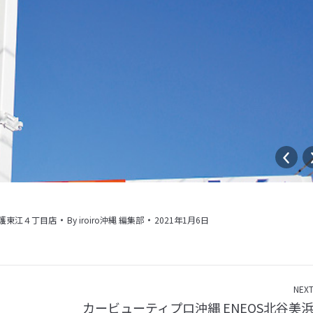
t 名護東江４丁目店
By
iroiro沖縄 編集部
2021年1月6日
NEX
カービューティプロ沖縄 ENEOS北谷美