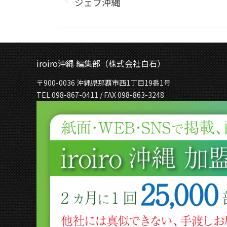
ジェフ沖縄
Previous
album:
iroiro沖縄 編集部（株式会社白石）
〒900-0036 沖縄県那覇市西1丁目19番1号
TEL 098-867-0411 / FAX 098-863-3248