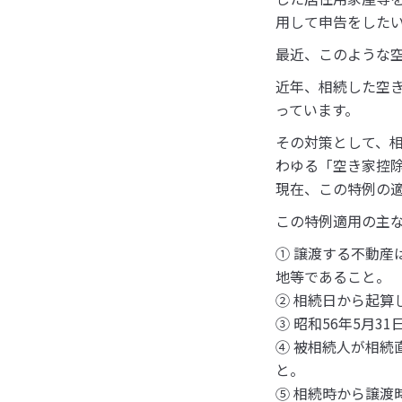
用して申告をした
最近、このような
近年、相続した空き
っています。
その対策として、相
わゆる「空き家控
現在、この特例の適
この特例適用の主
① 譲渡する不動
地等であること。
② 相続日から起算
③ 昭和56年5月
④ 被相続人が相
と。
⑤ 相続時から譲