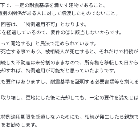
以下で、一定の耐震基準を満たす建物であること。
特別の関係がある人に対して譲渡したものでないこと。
る回答は、「特例適用不可」となります。
年を経過しているので、要件の②に該当しないからです。
よって開始する」と民法で定められています。
が死亡する事であり、被相続人が死亡すると、それだけで相続が
相続した不動産は未分割のままなので、所有権を移転した日から
売却すれば、特例適用が可能だと思っていたようです。
にも要件はありますし、耐震基準を証明する必要書類等を揃え
を取り壊し、更地にした後に売却しても、一定の要件を満たせ
に特例適用期限を超過しないためにも、相続が発生したら親族
とをお勧めします。