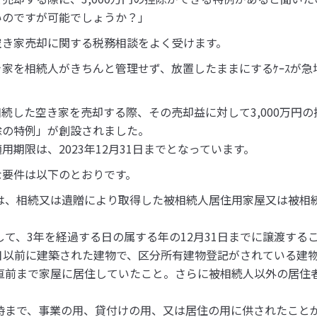
いのですが可能でしょうか？」
空き家売却に関する税務相談をよく受けます。
家を相続人がきちんと管理せず、放置したままにするｹｰｽが急
続した空き家を売却する際、その売却益に対して3,000万円
除の特例」が創設されました。
用期限は、2023年12月31日までとなっています。
な要件は以下のとおりです。
産は、相続又は遺贈により取得した被相続人居住用家屋又は被相
して、3年を経過する日の属する年の12月31日までに譲渡する
31日以前に建築された建物で、区分所有建物登記がされている建
続直前まで家屋に居住していたこと。さらに被相続人以外の居住
渡時まで、事業の用、貸付けの用、又は居住の用に供されたこと