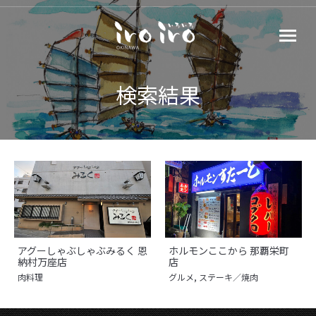
検索結果
アグーしゃぶしゃぶみるく 恩
ホルモンここから 那覇栄町
納村万座店
店
肉料理
グルメ
,
ステーキ／焼肉