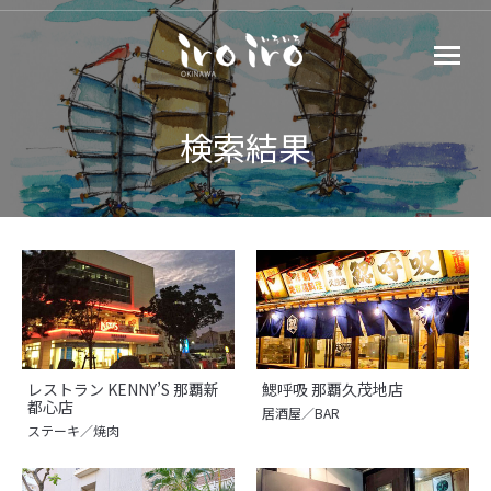
検索結果
レストラン KENNY’S 那覇新
鰓呼吸 那覇久茂地店
都心店
居酒屋／BAR
ステーキ／焼肉