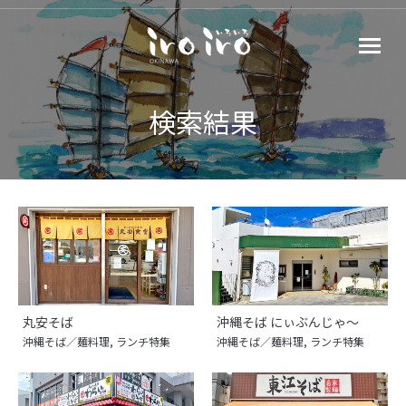
検索結果
丸安そば
沖縄そば にぃぶんじゃ～
沖縄そば／麺料理
,
ランチ特集
沖縄そば／麺料理
,
ランチ特集