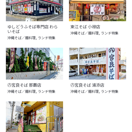
ゆしどうふそば専門店 わら
東江そば 小禄店
いそば
沖縄そば／麺料理
,
ランチ特集
沖縄そば／麺料理
,
ランチ特集
㊇宮良そば 那覇店
㊇宮良そば 浦添店
沖縄そば／麺料理
,
ランチ特集
沖縄そば／麺料理
,
ランチ特集