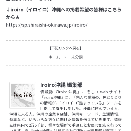
↓iroiro（イロイロ）沖縄への掲載希望の皆様はこちら
から★
https://sp.shiraishi-okinawa.jp/iroiro/
【下記リンクへ戻る】
ホーム
»
未分類
Iroiro沖縄 編集部
情報誌『iroiro沖縄』、そしてWebサイト
『iroiro沖縄』は、「色んな業種の、色とりどり
の情報が、“イロイロ”詰まっている」ツールを
目指して誕生しました。沖縄に住んでいる人。
沖縄に来る人。沖縄の企業や店舗、沖縄キーワード、生活情報、
特集など。いろいろな方々に向けた情報を伝えていきます。情報
誌は県内で2万5千部、様々な場所で手渡しとお届け配布を行って
います。※『iroiro沖縄』は株式会社白石iroiro編集部が運営して