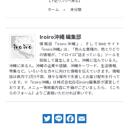
【下記リンクへ戻る】
ホーム
»
未分類
Iroiro沖縄 編集部
情報誌『iroiro沖縄』、そしてWebサイト
『iroiro沖縄』は、「色んな業種の、色とりどり
の情報が、“イロイロ”詰まっている」ツールを
目指して誕生しました。沖縄に住んでいる人。
沖縄に来る人。沖縄の企業や店舗、沖縄キーワード、生活情報、
特集など。いろいろな方々に向けた情報を伝えていきます。情報
誌は県内で2万5千部、様々な場所で手渡しとお届け配布を行って
います。※『iroiro沖縄』は株式会社白石iroiro編集部が運営して
おります。メニュー等掲載内容に不備がございましたら、
《こち
らのフォーム》
よりご連絡いただければ幸いです。
Twitter
Line
Facebook
Email