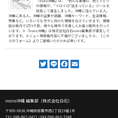
『iroiro沖縄』は、「色んな業種の、色とりどり
の情報が、“イロイロ”詰まっている」ツールを
目指して誕生しました。沖縄に住んでいる人。
沖縄に来る人。沖縄の企業や店舗、沖縄キーワード、生活情報、
特集など。いろいろな方々に向けた情報を伝えていきます。情報
誌は県内で2万5千部、様々な場所で手渡しとお届け配布を行って
います。※『iroiro沖縄』は株式会社白石iroiro編集部が運営して
おります。メニュー等掲載内容に不備がございましたら、
《こち
らのフォーム》
よりご連絡いただければ幸いです。
Twitter
Line
Facebook
Email
iroiro沖縄 編集部（株式会社白石）
〒900-0036 沖縄県那覇市西1丁目19番1号
TEL 098-867-0411 / FAX 098-863-3248