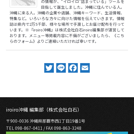
の情報が、“イロイロ”詰まっている」ツールを
目指して誕生しました。沖縄に住んでいる人。
沖縄に来る人。沖縄の企業や店舗、沖縄キーワード、生活情報、
特集など。いろいろな方々に向けた情報を伝えていきます。情報
誌は県内で2万5千部、様々な場所で手渡しとお届け配布を行って
います。※『iroiro沖縄』は株式会社白石iroiro編集部が運営して
おります。メニュー等掲載内容に不備がございましたら、
《こち
らのフォーム》
よりご連絡いただければ幸いです。
Twitter
Line
Facebook
Email
iroiro沖縄 編集部（株式会社白石）
〒900-0036 沖縄県那覇市西1丁目19番1号
TEL 098-867-0411 / FAX 098-863-3248