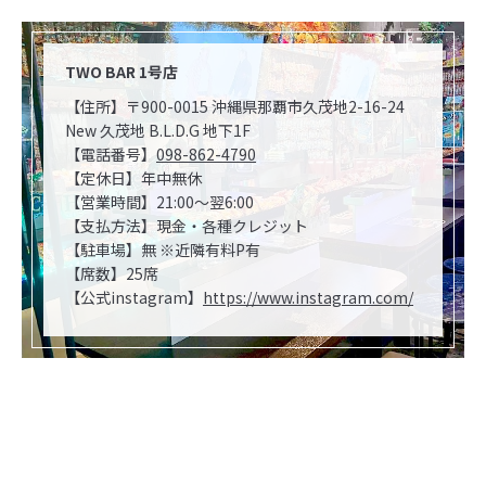
TWO BAR 1号店
【住所】〒900-0015 沖縄県那覇市久茂地2-16-24
New 久茂地 B.L.D.G 地下1F
【電話番号】
098-862-4790
【定休日】年中無休
【営業時間】21:00～翌6:00
【支払方法】現金・各種クレジット
【駐車場】無 ※近隣有料P有
【席数】25席
【公式instagram】
https://www.instagram.com/