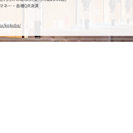
マネー・各種QR決済
iku/kokuba/