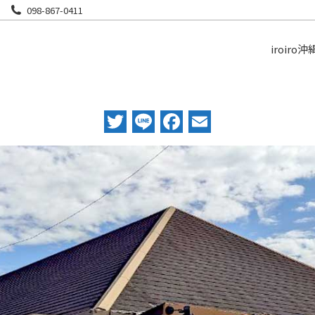
098-867-0411
iroiro沖
Twitter
Line
Facebook
Email