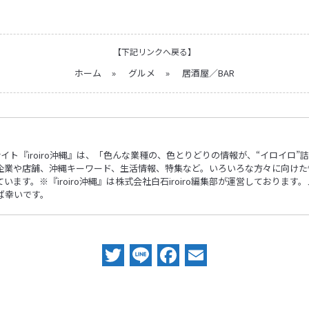
【下記リンクへ戻る】
ホーム
»
グルメ
»
居酒屋／BAR
ebサイト『iroiro沖縄』は、「色んな業種の、色とりどりの情報が、“イロイ
企業や店舗、沖縄キーワード、生活情報、特集など。いろいろな方々に向けた
ます。※『iroiro沖縄』は株式会社白石iroiro編集部が運営しておりま
ば幸いです。
Twitter
Line
Facebook
Email