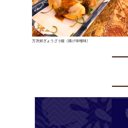
万次郎ぎょうざ 5個（揚げ味噌味）