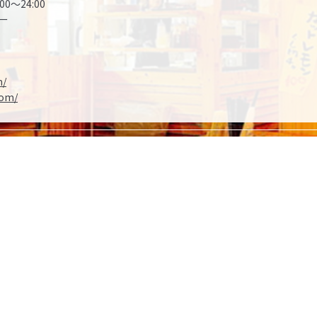
0～24:00
ー
m/
com/