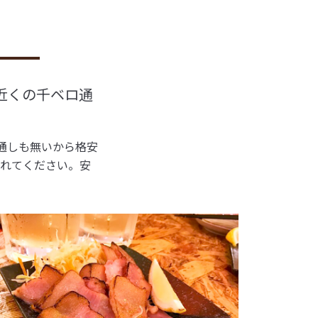
近くの千ベロ通
お通しも無いから格安
されてください。安