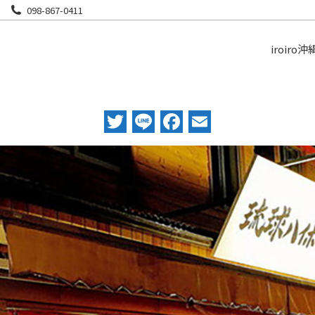
098-867-0411
iroiro沖
Twitter
Line
Facebook
Email