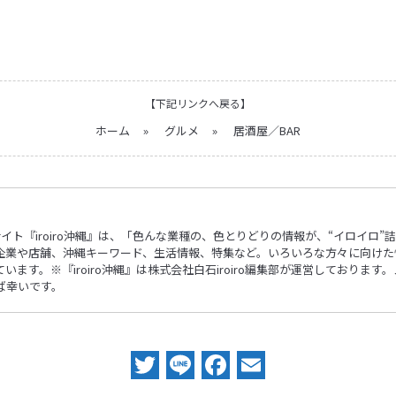
【下記リンクへ戻る】
ホーム
»
グルメ
»
居酒屋／BAR
ebサイト『iroiro沖縄』は、「色んな業種の、色とりどりの情報が、“イロイ
企業や店舗、沖縄キーワード、生活情報、特集など。いろいろな方々に向けた
ます。※『iroiro沖縄』は株式会社白石iroiro編集部が運営しておりま
ば幸いです。
Twitter
Line
Facebook
Email