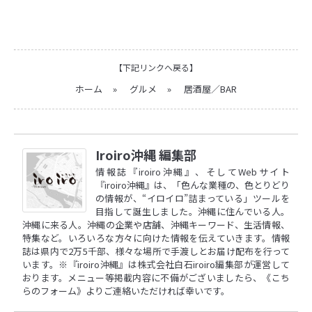
【下記リンクへ戻る】
ホーム
»
グルメ
»
居酒屋／BAR
Iroiro沖縄 編集部
情報誌『iroiro沖縄』、そしてWebサイト
『iroiro沖縄』は、「色んな業種の、色とりどり
の情報が、“イロイロ”詰まっている」ツールを
目指して誕生しました。沖縄に住んでいる人。
沖縄に来る人。沖縄の企業や店舗、沖縄キーワード、生活情報、
特集など。いろいろな方々に向けた情報を伝えていきます。情報
誌は県内で2万5千部、様々な場所で手渡しとお届け配布を行って
います。※『iroiro沖縄』は株式会社白石iroiro編集部が運営して
おります。メニュー等掲載内容に不備がございましたら、
《こち
らのフォーム》
よりご連絡いただければ幸いです。