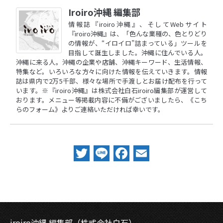
Iroiro沖縄 編集部
情報誌『iroiro沖縄』、そしてWebサイト
『iroiro沖縄』は、「色んな業種の、色とりどり
の情報が、“イロイロ”詰まっている」ツールを
目指して誕生しました。沖縄に住んでいる人。
沖縄に来る人。沖縄の企業や店舗、沖縄キーワード、生活情報、
特集など。いろいろな方々に向けた情報を伝えていきます。情報
誌は県内で2万5千部、様々な場所で手渡しとお届け配布を行って
います。※『iroiro沖縄』は株式会社白石iroiro編集部が運営して
おります。メニュー等掲載内容に不備がございましたら、
《こち
らのフォーム》
よりご連絡いただければ幸いです。
Twitter
Line
Facebook
Email
iroiro沖縄 編集部（株式会社白石）