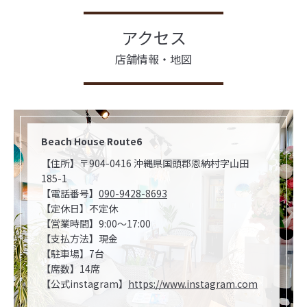
アクセス
店舗情報・地図
Beach House Route6
【住所】〒904-0416 沖縄県国頭郡恩納村字山田
185-1
【電話番号】
090-9428-8693
【定休日】不定休
【営業時間】9:00～17:00
【支払方法】現金
【駐車場】7台
【席数】14席
【公式instagram】
https://www.instagram.com