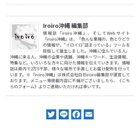
Iroiro沖縄 編集部
情報誌『iroiro沖縄』、そしてWebサイト
『iroiro沖縄』は、「色んな業種の、色とりどり
の情報が、“イロイロ”詰まっている」ツールを
目指して誕生しました。沖縄に住んでいる人。
沖縄に来る人。沖縄の企業や店舗、沖縄キーワード、生活情報、
特集など。いろいろな方々に向けた情報を伝えていきます。情報
誌は県内で2万5千部、様々な場所で手渡しとお届け配布を行って
います。※『iroiro沖縄』は株式会社白石iroiro編集部が運営して
おります。メニュー等掲載内容に不備がございましたら、
《こち
らのフォーム》
よりご連絡いただければ幸いです。
Twitter
Line
Facebook
Email