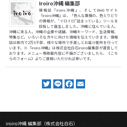
Iroiro沖縄 編集部
情報誌『iroiro沖縄』、そしてWebサイト
『iroiro沖縄』は、「色んな業種の、色とりどり
の情報が、“イロイロ”詰まっている」ツールを
目指して誕生しました。沖縄に住んでいる人。
沖縄に来る人。沖縄の企業や店舗、沖縄キーワード、生活情報、
特集など。いろいろな方々に向けた情報を伝えていきます。情報
誌は県内で2万5千部、様々な場所で手渡しとお届け配布を行って
います。※『iroiro沖縄』は株式会社白石iroiro編集部が運営して
おります。メニュー等掲載内容に不備がございましたら、
《こち
らのフォーム》
よりご連絡いただければ幸いです。
Twitter
Line
Facebook
Email
iroiro沖縄 編集部（株式会社白石）