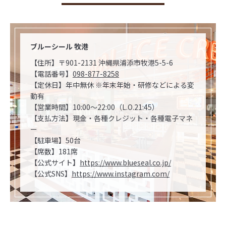
ブルーシール 牧港
【住所】〒901-2131 沖縄県浦添市牧港5-5-6
【電話番号】
098-877-8258
【定休日】年中無休 ※年末年始・研修などによる変
動有
【営業時間】10:00～22:00（L.O.21:45）
【支払方法】現金・各種クレジット・各種電子マネ
ー
【駐車場】50台
【席数】181席
【公式サイト】
https://www.blueseal.co.jp/
【公式SNS】
https://www.instagram.com/