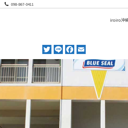
098-867-0411
iroiro沖
Twitter
Line
Facebook
Email