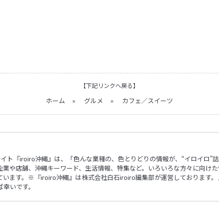
【下記リンクへ戻る】
ホーム
»
グルメ
»
カフェ／スイーツ
ebサイト『iroiro沖縄』は、「色んな業種の、色とりどりの情報が、“イロイ
企業や店舗、沖縄キーワード、生活情報、特集など。いろいろな方々に向けた
ます。※『iroiro沖縄』は株式会社白石iroiro編集部が運営しておりま
ば幸いです。