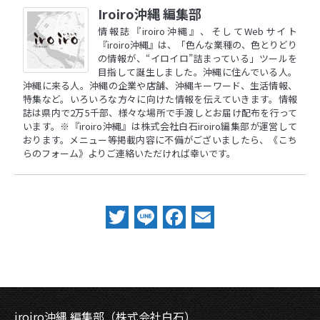
Iroiro沖縄 編集部
情報誌『iroiro沖縄』、そしてWebサイト
『iroiro沖縄』は、「色んな業種の、色とりどり
の情報が、“イロイロ”詰まっている」ツールを
目指して誕生しました。沖縄に住んでいる人。
沖縄に来る人。沖縄の企業や店舗、沖縄キーワード、生活情報、
特集など。いろいろな方々に向けた情報を伝えていきます。情報
誌は県内で2万5千部、様々な場所で手渡しとお届け配布を行って
います。※『iroiro沖縄』は株式会社白石iroiro編集部が運営して
おります。メニュー等掲載内容に不備がございましたら、
《こち
らのフォーム》
よりご連絡いただければ幸いです。
Twitter
Line
Facebook
Email
iroiro沖縄 編集部（株式会社白石）