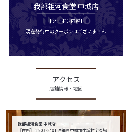
我部祖河食堂 中城店
【クーポン内容】
現在発行中のクーポンはございません
アクセス
店舗情報・地図
我部祖河食堂 中城店
【住所】〒901-2401 沖縄県中頭郡中城村字久場