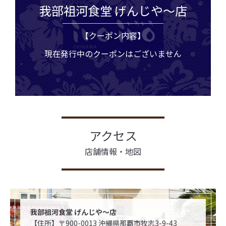
我部祖河食堂 げんじや～店
【クーポン内容】
現在発行中のクーポンはございません
アクセス
店舗情報・地図
我部祖河食堂 げんじや～店
【住所】〒900-0013 沖縄県那覇市牧志3-9-43