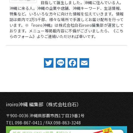
目指して誕生しました。沖縄に住んでいる人。
沖縄に来る人。沖縄の企業や店舗、沖縄キーワード、生活情報、
特集など。いろいろな方々に向けた情報を伝えていきます。情報
誌は県内で2万5千部、様々な場所で手渡しとお届け配布を行って
います。※『iroiro沖縄』は株式会社白石iroiro編集部が運営して
おります。メニュー等掲載内容に不備がございましたら、
《こち
らのフォーム》
よりご連絡いただければ幸いです。
Twitter
Line
Facebook
Email
iroiro沖縄 編集部（株式会社白石）
〒900-0036 沖縄県那覇市西1丁目19番1号
TEL 098-867-0411 / FAX 098-863-3248