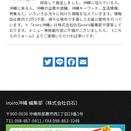
目指して誕生しました。沖縄に住んでいる人。
沖縄に来る人。沖縄の企業や店舗、沖縄キーワード、生活情報、
特集など。いろいろな方々に向けた情報を伝えていきます。情報
誌は県内で2万5千部、様々な場所で手渡しとお届け配布を行って
います。※『iroiro沖縄』は株式会社白石iroiro編集部が運営して
おります。メニュー等掲載内容に不備がございましたら、
《こち
らのフォーム》
よりご連絡いただければ幸いです。
Twitter
Line
Facebook
Email
iroiro沖縄 編集部（株式会社白石）
〒900-0036 沖縄県那覇市西1丁目19番1号
TEL 098-867-0411 / FAX 098-863-3248