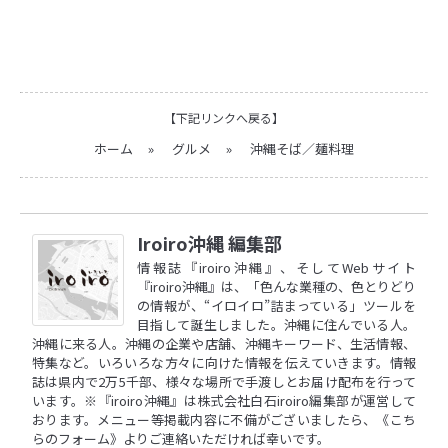
【下記リンクへ戻る】
ホーム
»
グルメ
»
沖縄そば／麺料理
Iroiro沖縄 編集部
情報誌『iroiro沖縄』、そしてWebサイト
『iroiro沖縄』は、「色んな業種の、色とりどり
の情報が、“イロイロ”詰まっている」ツールを
目指して誕生しました。沖縄に住んでいる人。
沖縄に来る人。沖縄の企業や店舗、沖縄キーワード、生活情報、
特集など。いろいろな方々に向けた情報を伝えていきます。情報
誌は県内で2万5千部、様々な場所で手渡しとお届け配布を行って
います。※『iroiro沖縄』は株式会社白石iroiro編集部が運営して
おります。メニュー等掲載内容に不備がございましたら、
《こち
らのフォーム》
よりご連絡いただければ幸いです。