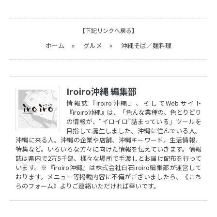
【下記リンクへ戻る】
ホーム
»
グルメ
»
沖縄そば／麺料理
Iroiro沖縄 編集部
情報誌『iroiro沖縄』、そしてWebサイト
『iroiro沖縄』は、「色んな業種の、色とりどり
の情報が、“イロイロ”詰まっている」ツールを
目指して誕生しました。沖縄に住んでいる人。
沖縄に来る人。沖縄の企業や店舗、沖縄キーワード、生活情報、
特集など。いろいろな方々に向けた情報を伝えていきます。情報
誌は県内で2万5千部、様々な場所で手渡しとお届け配布を行って
います。※『iroiro沖縄』は株式会社白石iroiro編集部が運営して
おります。メニュー等掲載内容に不備がございましたら、
《こち
らのフォーム》
よりご連絡いただければ幸いです。