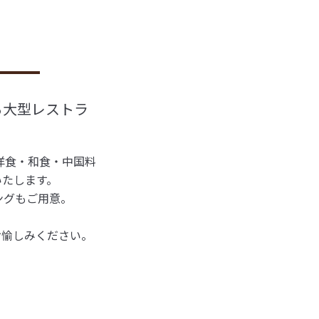
る大型レストラ
洋食・和食・中国料
いたします。
ングもご用意。
お愉しみください。