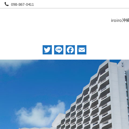
098-867-0411
iroiro沖
Twitter
Line
Facebook
Email