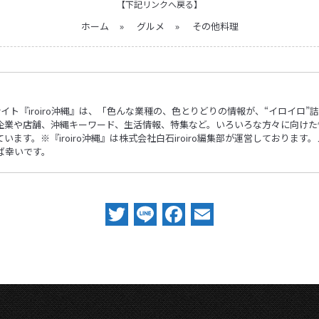
【下記リンクへ戻る】
ホーム
»
グルメ
»
その他料理
ebサイト『iroiro沖縄』は、「色んな業種の、色とりどりの情報が、“イロイ
企業や店舗、沖縄キーワード、生活情報、特集など。いろいろな方々に向けた
ます。※『iroiro沖縄』は株式会社白石iroiro編集部が運営しておりま
ば幸いです。
Twitter
Line
Facebook
Email