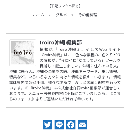
【下記リンクへ戻る】
ホーム
»
グルメ
»
その他料理
Iroiro沖縄 編集部
情報誌『iroiro沖縄』、そしてWebサイト
『iroiro沖縄』は、「色んな業種の、色とりどり
の情報が、“イロイロ”詰まっている」ツールを
目指して誕生しました。沖縄に住んでいる人。
沖縄に来る人。沖縄の企業や店舗、沖縄キーワード、生活情報、
特集など。いろいろな方々に向けた情報を伝えていきます。情報
誌は県内で2万5千部、様々な場所で手渡しとお届け配布を行って
います。※『iroiro沖縄』は株式会社白石iroiro編集部が運営して
おります。メニュー等掲載内容に不備がございましたら、
《こち
らのフォーム》
よりご連絡いただければ幸いです。
Twitter
Line
Facebook
Email