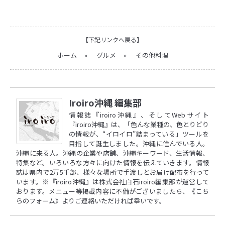
【下記リンクへ戻る】
ホーム
»
グルメ
»
その他料理
Iroiro沖縄 編集部
情報誌『iroiro沖縄』、そしてWebサイト
『iroiro沖縄』は、「色んな業種の、色とりどり
の情報が、“イロイロ”詰まっている」ツールを
目指して誕生しました。沖縄に住んでいる人。
沖縄に来る人。沖縄の企業や店舗、沖縄キーワード、生活情報、
特集など。いろいろな方々に向けた情報を伝えていきます。情報
誌は県内で2万5千部、様々な場所で手渡しとお届け配布を行って
います。※『iroiro沖縄』は株式会社白石iroiro編集部が運営して
おります。メニュー等掲載内容に不備がございましたら、
《こち
らのフォーム》
よりご連絡いただければ幸いです。