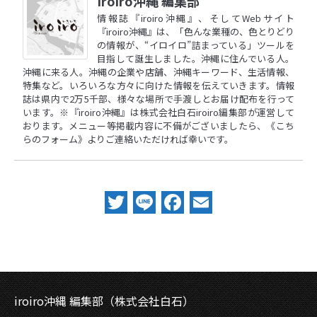
Iroiro沖縄 編集部
情報誌『iroiro沖縄』、そしてWebサイト
『iroiro沖縄』は、「色んな業種の、色とりどり
の情報が、“イロイロ”詰まっている」ツールを
目指して誕生しました。沖縄に住んでいる人。
沖縄に来る人。沖縄の企業や店舗、沖縄キーワード、生活情報、
特集など。いろいろな方々に向けた情報を伝えていきます。情報
誌は県内で2万5千部、様々な場所で手渡しとお届け配布を行って
います。※『iroiro沖縄』は株式会社白石iroiro編集部が運営して
おります。メニュー等掲載内容に不備がございましたら、
《こち
らのフォーム》
よりご連絡いただければ幸いです。
Twitter
Line
Facebook
Email
iroiro沖縄 編集部（株式会社白石）