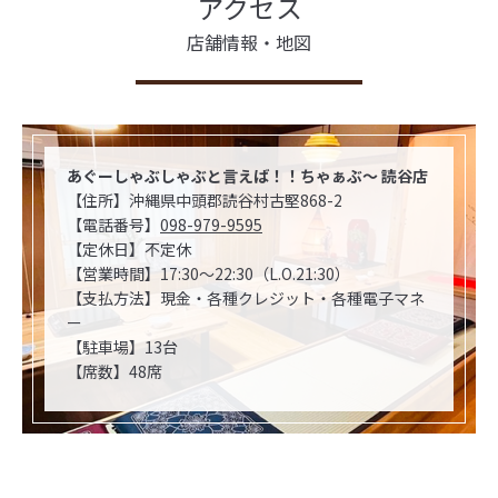
アクセス
店舗情報・地図
あぐーしゃぶしゃぶと言えば！！ちゃぁぶ〜 読谷店
【住所】沖縄県中頭郡読谷村古堅868-2
【電話番号】
098-979-9595
【定休日】不定休
【営業時間】17:30～22:30（L.O.21:30）
【支払方法】現金・各種クレジット・各種電子マネ
ー
【駐車場】13台
【席数】48席