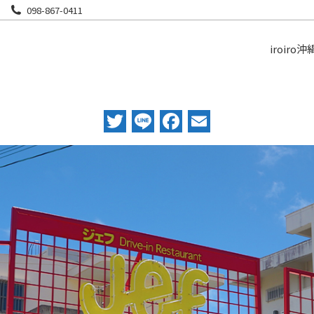
098-867-0411
iroiro沖
Twitter
Line
Facebook
Email