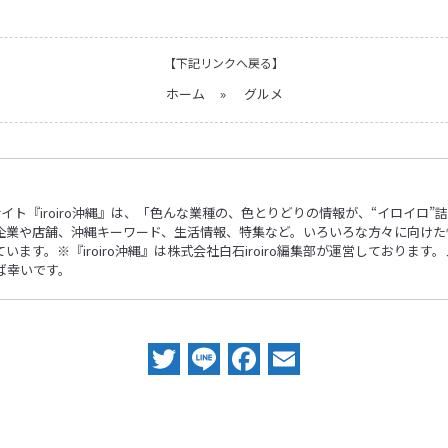
【下記リンクへ戻る】
ホーム
»
グルメ
ebサイト『iroiro沖縄』は、「色んな業種の、色とりどりの情報が、“イロイ
企業や店舗、沖縄キーワード、生活情報、特集など。いろいろな方々に向けた
ます。※『iroiro沖縄』は株式会社白石iroiro編集部が運営しておりま
ば幸いです。
Twitter
Line
Facebook
Email