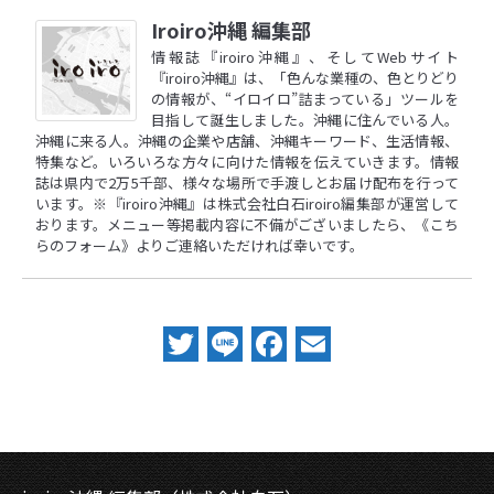
Iroiro沖縄 編集部
情報誌『iroiro沖縄』、そしてWebサイト
『iroiro沖縄』は、「色んな業種の、色とりどり
の情報が、“イロイロ”詰まっている」ツールを
目指して誕生しました。沖縄に住んでいる人。
沖縄に来る人。沖縄の企業や店舗、沖縄キーワード、生活情報、
特集など。いろいろな方々に向けた情報を伝えていきます。情報
誌は県内で2万5千部、様々な場所で手渡しとお届け配布を行って
います。※『iroiro沖縄』は株式会社白石iroiro編集部が運営して
おります。メニュー等掲載内容に不備がございましたら、
《こち
らのフォーム》
よりご連絡いただければ幸いです。
Twitter
Line
Facebook
Email