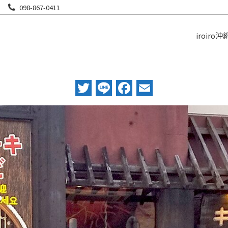
098-867-0411
iroiro沖
Twitter
Line
Facebook
Email