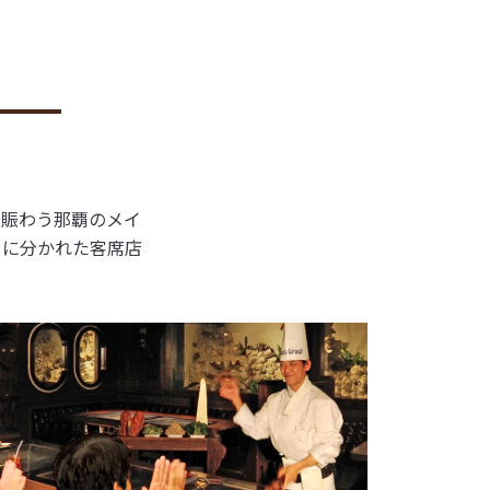
で賑わう那覇のメイ
ーに分かれた客席店