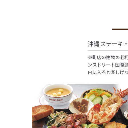
沖縄 ステーキ
東町店の建物の老朽
ンストリート国際
内に入ると楽しげ