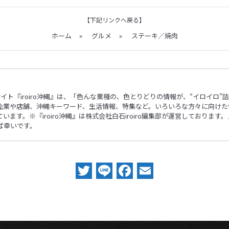
【下記リンクへ戻る】
ホーム
»
グルメ
»
ステーキ／焼肉
ebサイト『iroiro沖縄』は、「色んな業種の、色とりどりの情報が、“イロイ
企業や店舗、沖縄キーワード、生活情報、特集など。いろいろな方々に向けた
ます。※『iroiro沖縄』は株式会社白石iroiro編集部が運営しておりま
ば幸いです。
Twitter
Line
Facebook
Email