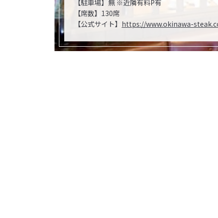
【駐車場】無 ※近隣有料P有
【席数】130席
【公式サイト】
https://www.okinawa-steak.