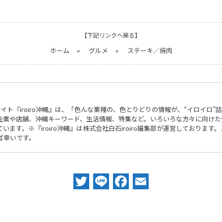
【下記リンクへ戻る】
ホーム
»
グルメ
»
ステーキ／焼肉
ebサイト『iroiro沖縄』は、「色んな業種の、色とりどりの情報が、“イロイ
企業や店舗、沖縄キーワード、生活情報、特集など。いろいろな方々に向けた
ます。※『iroiro沖縄』は株式会社白石iroiro編集部が運営しておりま
ば幸いです。
Twitter
Line
Facebook
Email