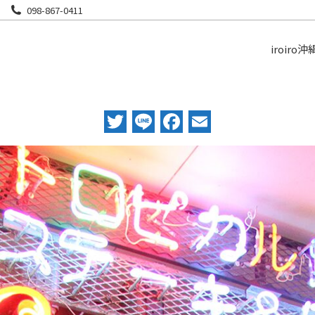
098-867-0411
iroiro沖
Twitter
Line
Facebook
Email