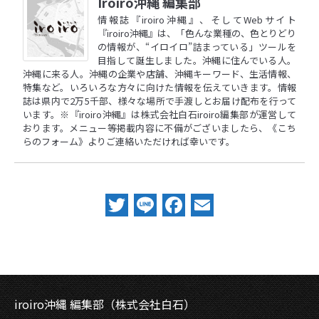
Iroiro沖縄 編集部
情報誌『iroiro沖縄』、そしてWebサイト
『iroiro沖縄』は、「色んな業種の、色とりどり
の情報が、“イロイロ”詰まっている」ツールを
目指して誕生しました。沖縄に住んでいる人。
沖縄に来る人。沖縄の企業や店舗、沖縄キーワード、生活情報、
特集など。いろいろな方々に向けた情報を伝えていきます。情報
誌は県内で2万5千部、様々な場所で手渡しとお届け配布を行って
います。※『iroiro沖縄』は株式会社白石iroiro編集部が運営して
おります。メニュー等掲載内容に不備がございましたら、
《こち
らのフォーム》
よりご連絡いただければ幸いです。
Twitter
Line
Facebook
Email
iroiro沖縄 編集部（株式会社白石）