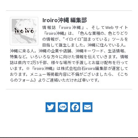
Iroiro沖縄 編集部
情報誌『iroiro沖縄』、そしてWebサイト
『iroiro沖縄』は、「色んな業種の、色とりどり
の情報が、“イロイロ”詰まっている」ツールを
目指して誕生しました。沖縄に住んでいる人。
沖縄に来る人。沖縄の企業や店舗、沖縄キーワード、生活情報、
特集など。いろいろな方々に向けた情報を伝えていきます。情報
誌は県内で2万5千部、様々な場所で手渡しとお届け配布を行って
います。※『iroiro沖縄』は株式会社白石iroiro編集部が運営して
おります。メニュー等掲載内容に不備がございましたら、
《こち
らのフォーム》
よりご連絡いただければ幸いです。
Twitter
Line
Facebook
Email