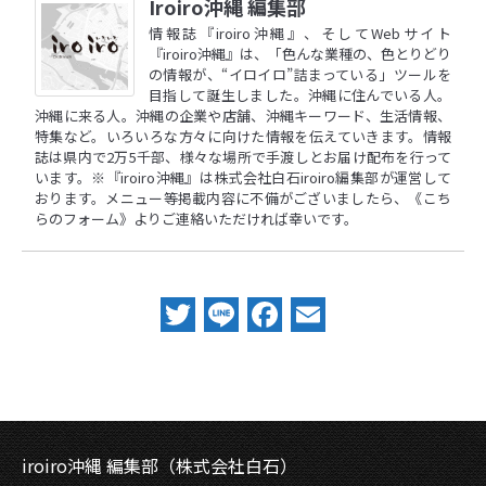
Iroiro沖縄 編集部
情報誌『iroiro沖縄』、そしてWebサイト
『iroiro沖縄』は、「色んな業種の、色とりどり
の情報が、“イロイロ”詰まっている」ツールを
目指して誕生しました。沖縄に住んでいる人。
沖縄に来る人。沖縄の企業や店舗、沖縄キーワード、生活情報、
特集など。いろいろな方々に向けた情報を伝えていきます。情報
誌は県内で2万5千部、様々な場所で手渡しとお届け配布を行って
います。※『iroiro沖縄』は株式会社白石iroiro編集部が運営して
おります。メニュー等掲載内容に不備がございましたら、
《こち
らのフォーム》
よりご連絡いただければ幸いです。
Twitter
Line
Facebook
Email
iroiro沖縄 編集部（株式会社白石）