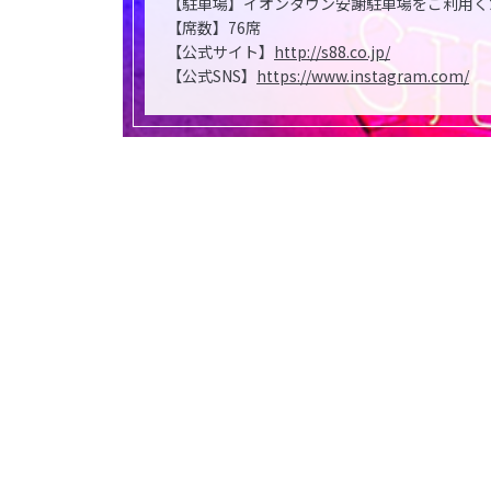
【駐車場】イオンタウン安謝駐車場をご利用く
【席数】76席
【公式サイト】
http://s88.co.jp/
【公式SNS】
https://www.instagram.com/