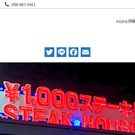
098-867-0411
iroiro沖
Twitter
Line
Facebook
Email