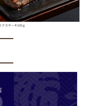
ミナステーキ200ｇ
店