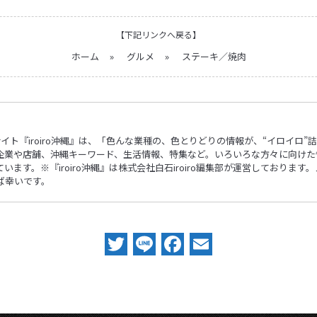
【下記リンクへ戻る】
ホーム
»
グルメ
»
ステーキ／焼肉
ebサイト『iroiro沖縄』は、「色んな業種の、色とりどりの情報が、“イロイ
企業や店舗、沖縄キーワード、生活情報、特集など。いろいろな方々に向けた
ます。※『iroiro沖縄』は株式会社白石iroiro編集部が運営しておりま
ば幸いです。
Twitter
Line
Facebook
Email