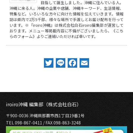
目指して誕生しました。沖縄に住んでいる人。
沖縄に来る人。沖縄の企業や店舗、沖縄キーワード、生活情報、
特集など。いろいろな方々に向けた情報を伝えていきます。情報
誌は県内で2万5千部、様々な場所で手渡しとお届け配布を行って
います。※『iroiro沖縄』は株式会社白石iroiro編集部が運営して
おります。メニュー等掲載内容に不備がございましたら、
《こち
らのフォーム》
よりご連絡いただければ幸いです。
Twitter
Line
Facebook
Email
iroiro沖縄 編集部（株式会社白石）
〒900-0036 沖縄県那覇市西1丁目19番1号
TEL 098-867-0411 / FAX 098-863-3248