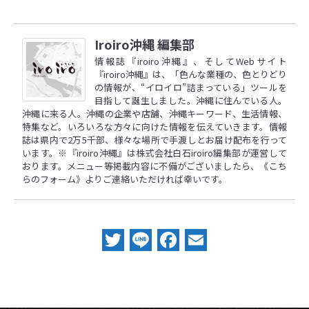
Iroiro沖縄 編集部
情報誌『iroiro沖縄』、そしてWebサイト
『iroiro沖縄』は、「色んな業種の、色とりどり
の情報が、“イロイロ”詰まっている」ツールを
目指して誕生しました。沖縄に住んでいる人。
沖縄に来る人。沖縄の企業や店舗、沖縄キーワード、生活情報、
特集など。いろいろな方々に向けた情報を伝えていきます。情報
誌は県内で2万5千部、様々な場所で手渡しとお届け配布を行って
います。※『iroiro沖縄』は株式会社白石iroiro編集部が運営して
おります。メニュー等掲載内容に不備がございましたら、
《こち
らのフォーム》
よりご連絡いただければ幸いです。
Twitter
Line
Facebook
Email