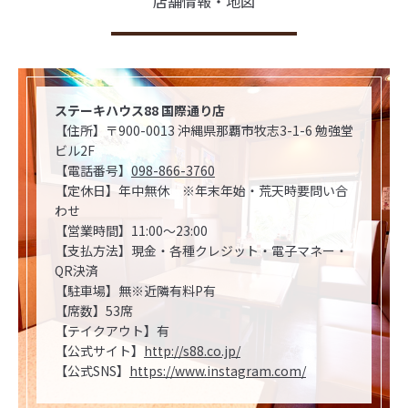
店舗情報・地図
ステーキハウス88 国際通り店
【住所】〒900-0013 沖縄県那覇市牧志3-1-6 勉強堂
ビル2F
【電話番号】
098-866-3760
【定休日】年中無休 ※年末年始・荒天時要問い合
わせ
【営業時間】11:00～23:00
【支払方法】現金・各種クレジット・電子マネー・
QR決済
【駐車場】無※近隣有料P有
【席数】53席
【テイクアウト】有
【公式サイト】
http://s88.co.jp/
【公式SNS】
https://www.instagram.com/