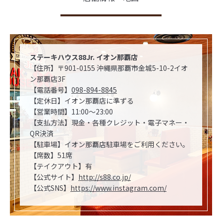
ステーキハウス88Jr. イオン那覇店
【住所】〒901-0155 沖縄県那覇市金城5-10-2イオ
ン那覇店3F
【電話番号】
098-894-8845
【定休日】イオン那覇店に準ずる
【営業時間】11:00～23:00
【支払方法】現金・各種クレジット・電子マネー・
QR決済
【駐車場】イオン那覇店駐車場をご利用ください。
【席数】51席
【テイクアウト】有
【公式サイト】
http://s88.co.jp/
【公式SNS】
https://www.instagram.com/