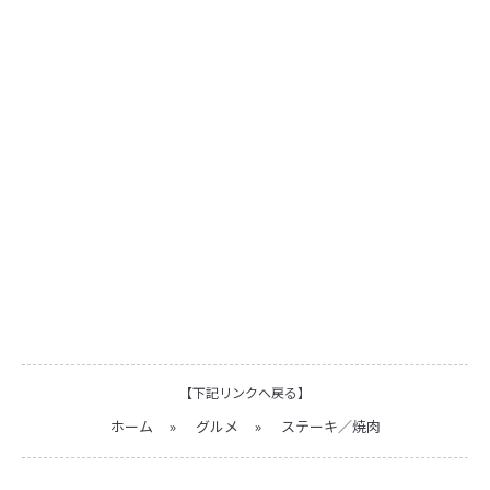
【下記リンクへ戻る】
ホーム
»
グルメ
»
ステーキ／焼肉