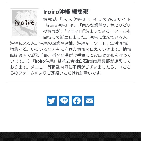
Iroiro沖縄 編集部
情報誌『iroiro沖縄』、そしてWebサイト
『iroiro沖縄』は、「色んな業種の、色とりどり
の情報が、“イロイロ”詰まっている」ツールを
目指して誕生しました。沖縄に住んでいる人。
沖縄に来る人。沖縄の企業や店舗、沖縄キーワード、生活情報、
特集など。いろいろな方々に向けた情報を伝えていきます。情報
誌は県内で2万5千部、様々な場所で手渡しとお届け配布を行って
います。※『iroiro沖縄』は株式会社白石iroiro編集部が運営して
おります。メニュー等掲載内容に不備がございましたら、
《こち
らのフォーム》
よりご連絡いただければ幸いです。
Twitter
Line
Facebook
Email