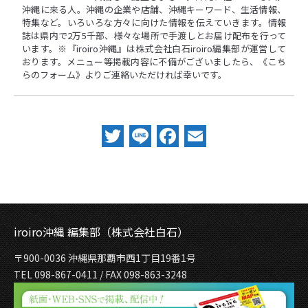
沖縄に来る人。沖縄の企業や店舗、沖縄キーワード、生活情報、
特集など。いろいろな方々に向けた情報を伝えていきます。情報
誌は県内で2万5千部、様々な場所で手渡しとお届け配布を行って
います。※『iroiro沖縄』は株式会社白石iroiro編集部が運営して
おります。メニュー等掲載内容に不備がございましたら、
《こち
らのフォーム》
よりご連絡いただければ幸いです。
Twitter
Line
Facebook
Email
iroiro沖縄 編集部（株式会社白石）
〒900-0036 沖縄県那覇市西1丁目19番1号
TEL 098-867-0411 / FAX 098-863-3248