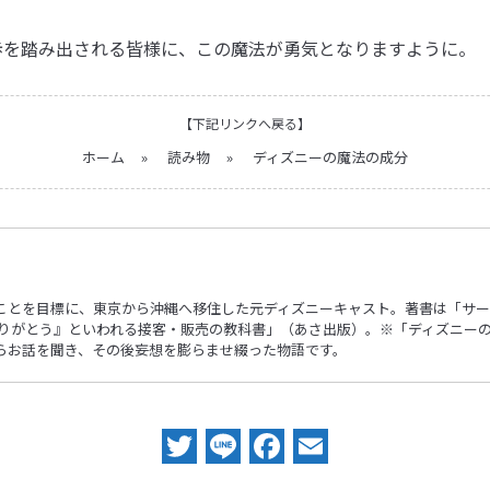
歩を踏み出される皆様に、この魔法が勇気となりますように。
【下記リンクへ戻る】
ホーム
»
読み物
»
ディズニーの魔法の成分
ことを目標に、東京から沖縄へ移住した元ディズニーキャスト。著書は「サー
ありがとう』といわれる接客・販売の教科書」（あさ出版）。※「ディズニー
らお話を聞き、その後妄想を膨らませ綴った物語です。
Twitter
Line
Facebook
Email