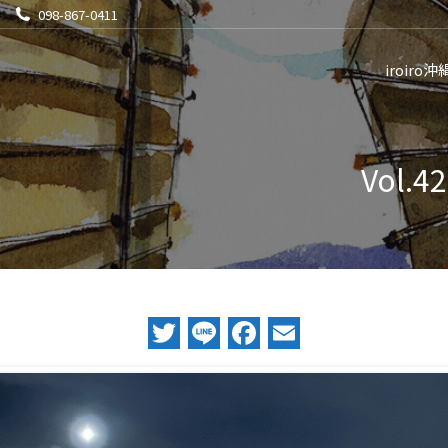
098-867-0411
iroiro沖
Vol
Twitter
Line
Facebook
Email