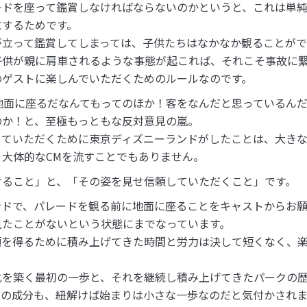
ードを座って鑑賞しなければならないのかというと、これは単
にするためです。
が立って鑑賞してしまっては、子供たちはなかなか観ることがで
子供が親に肩車されるような事態が起これば、それこそ事故に
のゲストに楽しんでいただくためのルールなのです。
地面に座るだなんてもってのほか！客をなんだと思っているん
のか！と、至極もっともな反対意見の嵐。
っていただくために東京ディズニーランドがしたことは、大き
、大体的なCMを流すことでもありません。
けること」と、「その姿を見せ信頼していただくこと」です。
ンドで、パレードを観る前に地面に座ることをキャストからお
見たことがないという状態にまでなっています。
頼を得るために積み上げてきた時間と労力は決して短くなく、
化を築く最初の一歩と、それを継続し積み上げてきたパークの
法の成分も、紐解けば始まりは小さな一歩なのだと気付かされま