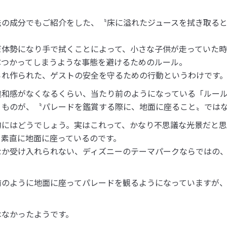
。
法の成分でもご紹介をした、〝床に溢れたジュースを拭き取る
だ体勢になり手で拭くことによって、小さな子供が走っていた
ぶつかってしまうような事態を避けるためのルール。
られ作られた、ゲストの安全を守るための行動というわけです
違和感がなくなるくらい、当たり前のようになっている「ルー
くものが、〝パレードを鑑賞する際に、地面に座ること〟では
的にはどうでしょう。実はこれって、かなり不思議な光景だと
、素直に地面に座っているのです。
なか受け入れられない、ディズニーのテーマパークならではの
のように地面に座ってパレードを観るようになっていますが、
はなかったようです。