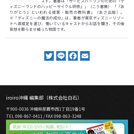
スト。著書は「サービスパーソンのための『デ
ィズニーランドのハッピーサイクル研修』」（こう書房） 「『あ
りがとう』といわれる接客・販売の教科書」（あさ出版）。
※「ディズニーの魔法の成分」は、筆者が東京ディズニーリゾー
トへ直接足を運び、働いているキャストからお話を聞き、その後
妄想を膨らませ綴った物語です。
Twitter
Line
Facebook
Email
iroiro沖縄 編集部（株式会社白石）
〒900-0036 沖縄県那覇市西1丁目19番1号
TEL 098-867-0411 / FAX 098-863-3248