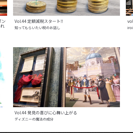
ポン
Vol.44 定額減税スタート‼
v
され
知ってもらいたい税のお話し
ir
Vol.44 発見の喜びに心舞い上がる
ディズニーの魔法の成分