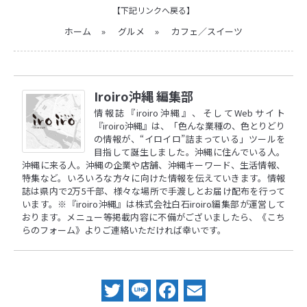
【下記リンクへ戻る】
ホーム
»
グルメ
»
カフェ／スイーツ
Iroiro沖縄 編集部
情報誌『iroiro沖縄』、そしてWebサイト
『iroiro沖縄』は、「色んな業種の、色とりどり
の情報が、“イロイロ”詰まっている」ツールを
目指して誕生しました。沖縄に住んでいる人。
沖縄に来る人。沖縄の企業や店舗、沖縄キーワード、生活情報、
特集など。いろいろな方々に向けた情報を伝えていきます。情報
誌は県内で2万5千部、様々な場所で手渡しとお届け配布を行って
います。※『iroiro沖縄』は株式会社白石iroiro編集部が運営して
おります。メニュー等掲載内容に不備がございましたら、
《こち
らのフォーム》
よりご連絡いただければ幸いです。
Twitter
Line
Facebook
Email