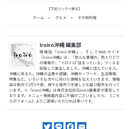
【下記リンクへ戻る】
ホーム
»
グルメ
»
その他料理
Iroiro沖縄 編集部
情報誌『iroiro沖縄』、そしてWebサイト
『iroiro沖縄』は、「色んな業種の、色とりどり
の情報が、“イロイロ”詰まっている」ツールを
目指して誕生しました。沖縄に住んでいる人。
沖縄に来る人。沖縄の企業や店舗、沖縄キーワード、生活情報、
特集など。いろいろな方々に向けた情報を伝えていきます。情報
誌は県内で2万5千部、様々な場所で手渡しとお届け配布を行って
います。※『iroiro沖縄』は株式会社白石iroiro編集部が運営して
おります。メニュー等掲載内容に不備がございましたら、
《こち
らのフォーム》
よりご連絡いただければ幸いです。
Twitter
Line
Facebook
Email