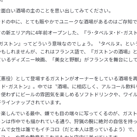
な面白い酒場の主のことを思い出してみてください。
ンドの中に、とても賑やかでユニークな酒場があるのはご存知
の新エリア内に4年前オープンした、『ラ･タベルヌ･ド･ガス
･ガストン』ってどういう意味なのでしょう。〝タベルヌ〟とい
かもしれませんが、これはフランス語で、『ガストンの酒場』
ているディズニー映画、「美女と野獣」がフランスを舞台にし
（悪役）として登場するガストンがオーナーをしている酒場を
･ド･ガストン』。中では〝酒場〟に相応しく、アルコール飲料
を使わずにビールの雰囲気を楽しめるソフトドリンクや、ワイ
がラインナップされています。
を楽しんでいる最中、嫌でも目の端々に写ってくるのが、ガス
トンは作中でも描かれている通り、狩猟の腕に絶対の自信を持
サムで女性は誰でもイチコロ（だと本人は思っているよう）で
ロフィーや盾や勲章をこれでもかと店内に並べています。