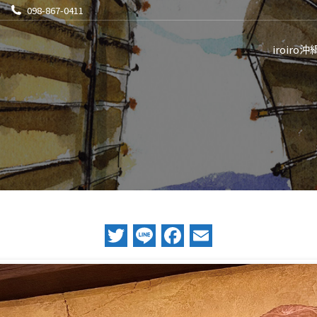
098-867-0411
iroiro沖
Twitter
Line
Facebook
Email