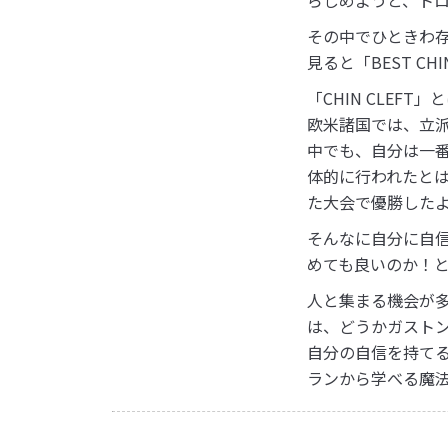
その中でひときわ
見ると「BEST CHI
「CHIN CLEF
欧米諸国では、立
中でも、自分は一
体的に行われたと
た大会で優勝した
そんなに自分に自
めても良いのか！
人と集まる機会が
は、どうかガスト
自分の自信を持て
ランから学べる魔