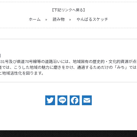
【下記リンクへ戻る】
ホーム
»
読み物
»
やんばるスケッチ
】
331号及び県道70号線等の道路沿いには、地域固有の歴史的・文化的資源が
道では、こうした地域の魅力に磨きをかけ、通過するためだけの「みち」では
と地域活性化を図ります。
Twitter
Line
Facebook
Email