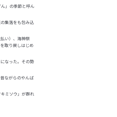
ずん」の季節と呼ん
麓の集落をも包み込
虫払い）、海神祭
いを取り戻しはじめ
利になった。その勢
て昔ながらのやんば
ツキミソウ」が群れ