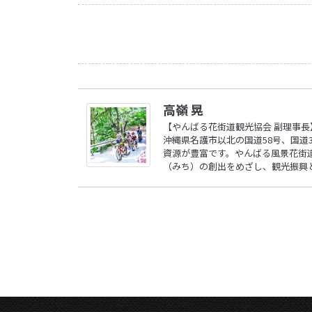
高嶺 晃
【やんばる花街道観光協会 副理事長
沖縄県名護市以北の国道58号、国道
資源が豊富です。やんばる風景花街
（みち）の創出をめざし、観光振興