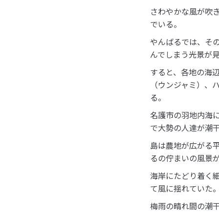
さわやかな風が吹
でいる。
やんばるでは、そ
んでしまう光景が
すると、各地の海
（ウンジャミ）、
る。
名護市の羽地内海
で大勢の人達が潮
島は農地が広がる
るの佇まいの風景
海岸にたどり着く
て風に揺れていた
梅雨の晴れ間の潮