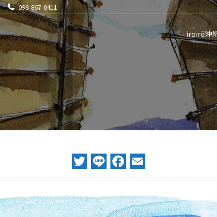
098-867-0411
iroiro沖
Twitter
Line
Facebook
Email