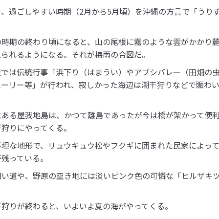
き、過ごしやすい時期（2月から5月頃）を沖縄の方言で「うり
の時期の終わり頃になると、山の尾根に霧のような雲がかかり
見られるようになる。それが梅雨の合図だ。
辺では伝統行事「浜下り（はまうい）やアブシバレー（田畑の
ハーリー等」が行われ、寂しかった海辺は潮干狩りなどで賑わ
にある屋我地島は、かつて離島であったが今は橋が架かって便
干狩りにやってくる。
平坦な地形で、リュウキュウ松やフクギに囲まれた民家によっ
が残っている。
細い道や、野原の空き地には淡いピンク色の可憐な「ヒルザキ
。
干狩りが終わると、いよいよ夏の海がやってくる。