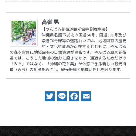
高嶺 晃
【やんばる花街道観光協会 副理事長】
沖縄県名護市以北の国道58号、国道331号及び
県道70号線等の道路沿いには、地域固有の歴史
的・文化的資源が点在するとともに、やんばる
の森を背景に地域固有の自然資源が豊富です。やんばる風景花街
道では、こうした地域の魅力に磨きをかけ、通過するためだけの
「みち」ではなく、「沖縄の花と美」が体感できる新しい観光街
道（みち）の創出をめざし、観光振興と地域活性化を図ります。
Twitter
Line
Facebook
Email