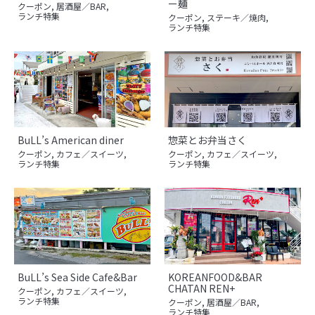
ー麺
クーポン
,
居酒屋／BAR
,
ランチ特集
クーポン
,
ステーキ／焼肉
,
ランチ特集
BuLL’s American diner
惣菜とお弁当さく
クーポン
,
カフェ／スイーツ
,
クーポン
,
カフェ／スイーツ
,
ランチ特集
ランチ特集
BuLL’s Sea Side Cafe&Bar
KOREANFOOD&BAR
CHATAN REN+
クーポン
,
カフェ／スイーツ
,
ランチ特集
クーポン
,
居酒屋／BAR
,
ランチ特集