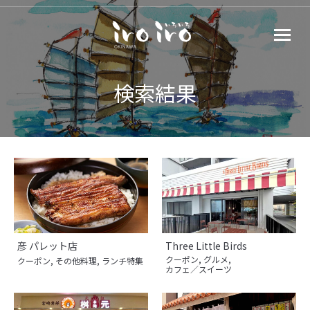
検索結果
彦 パレット店
Three Little Birds
クーポン
,
グルメ
,
クーポン
,
その他料理
,
ランチ特集
カフェ／スイーツ