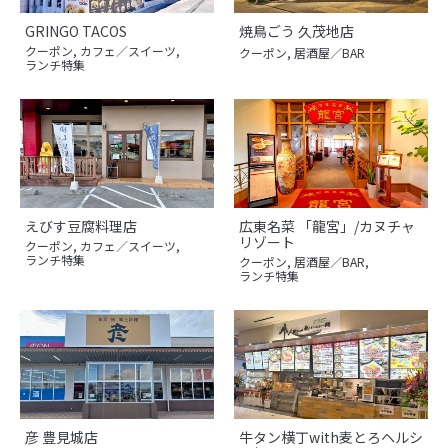
GRINGO TACOS
焼鳥ごう 久茂地店
クーポン
,
カフェ／スイーツ
,
クーポン
,
居酒屋／BAR
ランチ特集
えびす豆腐料理店
広東名菜 「龍宮」/カヌチャ
リゾート
クーポン
,
カフェ／スイーツ
,
ランチ特集
クーポン
,
居酒屋／BAR
,
ランチ特集
彦 豊見城店
牛タン横丁with麦とろヘルシ