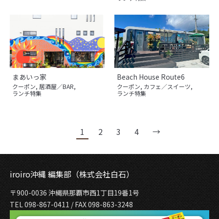
まあいっ家
Beach House Route6
クーポン
,
居酒屋／BAR
,
クーポン
,
カフェ／スイーツ
,
ランチ特集
ランチ特集
1
2
3
4
→
iroiro沖縄 編集部（株式会社白石）
〒900-0036 沖縄県那覇市西1丁目19番1号
TEL 098-867-0411 / FAX 098-863-3248