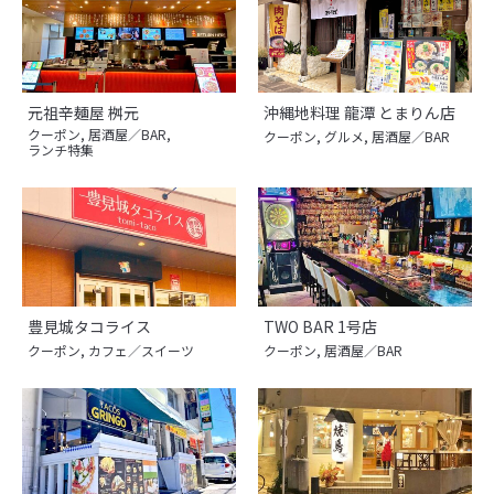
元祖辛麺屋 桝元
沖縄地料理 龍潭 とまりん店
クーポン
,
居酒屋／BAR
,
クーポン
,
グルメ
,
居酒屋／BAR
ランチ特集
豊見城タコライス
TWO BAR 1号店
クーポン
,
カフェ／スイーツ
クーポン
,
居酒屋／BAR