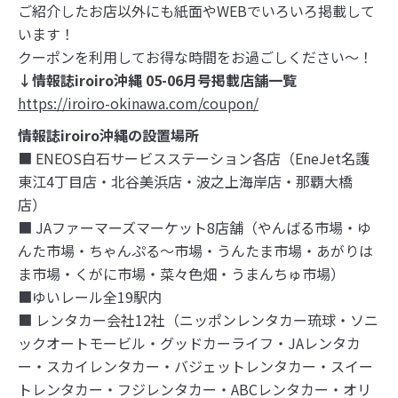
ご紹介したお店以外にも紙面やWEBでいろいろ掲載して
います！
クーポンを利用してお得な時間をお過ごしください～！
↓情報誌iroiro沖縄 05-06月号掲載店舗一覧
https://iroiro-okinawa.com/coupon/
情報誌iroiro沖縄の設置場所
■ ENEOS白石サービスステーション各店（EneJet名護
東江4丁目店・北谷美浜店・波之上海岸店・那覇大橋
店）
■ JAファーマーズマーケット8店舗（やんばる市場・ゆ
んた市場・ちゃんぷる～市場・うんたま市場・あがりは
ま市場・くがに市場・菜々色畑・うまんちゅ市場）
■ゆいレール全19駅内
■ レンタカー会社12社（ニッポンレンタカー琉球・ソニ
ックオートモービル・グッドカーライフ・JAレンタカ
ー・スカイレンタカー・バジェットレンタカー・スイー
トレンタカー・フジレンタカー・ABCレンタカー・オリ