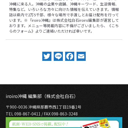
沖縄に来る人。沖縄の企業や店舗、沖縄キーワード、生活情報、
特集など。いろいろな方々に向けた情報を伝えていきます。情報
誌は県内で2万5千部、様々な場所で手渡しとお届け配布を行って
います。※『iroiro沖縄』は株式会社白石iroiro編集部が運営して
おります。メニュー等掲載内容に不備がございましたら、
《こち
らのフォーム》
よりご連絡いただければ幸いです。
Twitter
Line
Facebook
Email
iroiro沖縄 編集部（株式会社白石）
〒900-0036 沖縄県那覇市西1丁目19番1号
TEL 098-867-0411 / FAX 098-863-3248